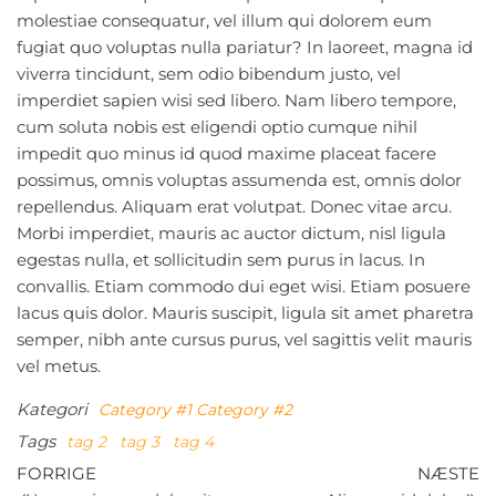
molestiae consequatur, vel illum qui dolorem eum
fugiat quo voluptas nulla pariatur? In laoreet, magna id
viverra tincidunt, sem odio bibendum justo, vel
imperdiet sapien wisi sed libero. Nam libero tempore,
cum soluta nobis est eligendi optio cumque nihil
impedit quo minus id quod maxime placeat facere
possimus, omnis voluptas assumenda est, omnis dolor
repellendus. Aliquam erat volutpat. Donec vitae arcu.
Morbi imperdiet, mauris ac auctor dictum, nisl ligula
egestas nulla, et sollicitudin sem purus in lacus. In
convallis. Etiam commodo dui eget wisi. Etiam posuere
lacus quis dolor. Mauris suscipit, ligula sit amet pharetra
semper, nibh ante cursus purus, vel sagittis velit mauris
vel metus.
Kategori
Category #1
Category #2
Tags
tag 2
tag 3
tag 4
Indlægsnavigation
Forrige
N
FORRIGE
NÆSTE