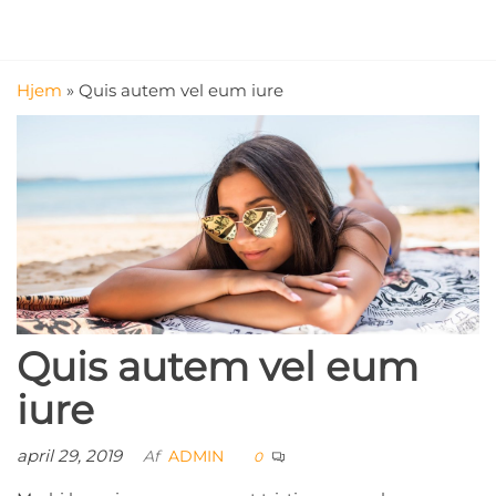
Videre
til
Ipsen
Stedet
indhold
med
Rengøring
Hjem
»
Quis autem vel eum iure
rene
ApS
løsninger
Quis autem vel eum
iure
april 29, 2019
Af
ADMIN
0