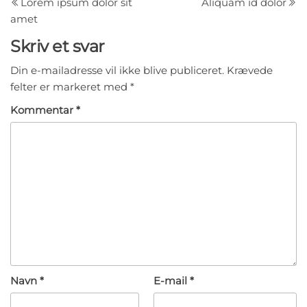
indlæg
i
Lorem ipsum dolor sit
Aliquam id dolor
amet
Skriv et svar
Din e-mailadresse vil ikke blive publiceret.
Krævede
felter er markeret med
*
Kommentar
*
Navn
*
E-mail
*