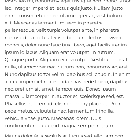
Morbi leo mi, nonummy eget tristique non, rhoncus non
leo. Integer imperdiet lectus quis justo. Nullam justo
enim, consectetuer nec, ullamcorper ac, vestibulum in,
elit. Maecenas fermentum, sem in pharetra
pellentesque, velit turpis volutpat ante, in pharetra
metus odio a lectus. Duis bibendum, lectus ut viverra
rhoncus, dolor nunc faucibus libero, eget facilisis enim
ipsum id lacus. Aliquam erat volutpat. In rutrum.
Quisque porta. Aliquam erat volutpat. Vestibulum erat
nulla, ullamcorper nec, rutrum non, nonummy ac, erat.
Nunc dapibus tortor vel mi dapibus sollicitudin. In enim
a arcu imperdiet malesuada. Cras pede libero, dapibus
nec, pretium sit amet, tempor quis. Donec ipsum
massa, ullamcorper in, auctor et, scelerisque sed, est.
Phasellus et lorem id felis nonummy placerat. Proin
pede metus, vulputate nec, fermentum fringilla,
vehicula vitae, justo. Maecenas lorem. Duis
condimentum augue id magna semper rutrum.
Mauris dolor felis, sagittis at, luctus sed, aliquam non,