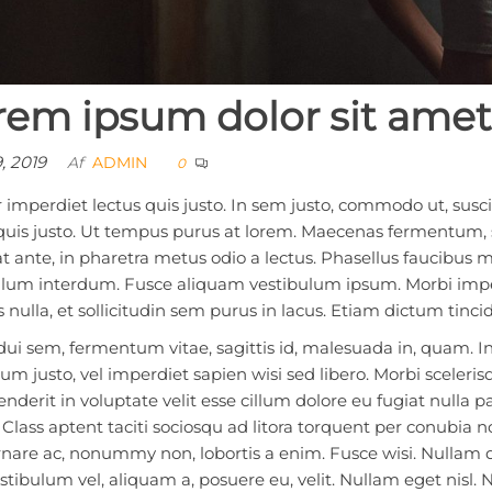
rem ipsum dolor sit amet
9, 2019
Af
ADMIN
0
 imperdiet lectus quis justo. In sem justo, commodo ut, suscip
quis justo. Ut tempus purus at lorem. Maecenas fermentum, s
t ante, in pharetra metus odio a lectus. Phasellus faucibus m
lum interdum. Fusce aliquam vestibulum ipsum. Morbi imperd
 nulla, et sollicitudin sem purus in lacus. Etiam dictum tinc
ui sem, fermentum vitae, sagittis id, malesuada in, quam. In
m justo, vel imperdiet sapien wisi sed libero. Morbi scelerisqu
nderit in voluptate velit esse cillum dolore eu fugiat nulla pa
. Class aptent taciti sociosqu ad litora torquent per conubia
rnare ac, nonummy non, lobortis a enim. Fusce wisi. Nulla
estibulum vel, aliquam a, posuere eu, velit. Nullam eget nis