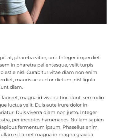
it at, pharetra vitae, orci. Integer imperdiet
em in pharetra pellentesque, velit turpis
olestie nisl. Curabitur vitae diam non enim
iet, mauris ac auctor dictum, nisl ligula
idunt diam.
 laoreet, magna id viverra tincidunt, sem odio
e luctus velit. Duis aute irure dolor in
riatur. Duis viverra diam non justo. Integer
 nostra, per inceptos hymenaeos. Nullam sapien
m dapibus fermentum ipsum. Phasellus enim
l. Nullam sit amet magna in magna gravida