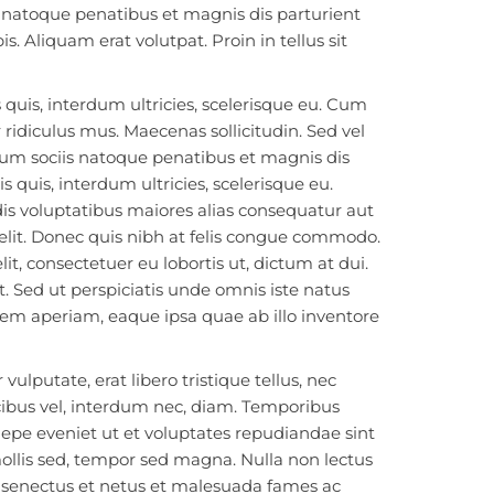
is natoque penatibus et magnis dis parturient
. Aliquam erat volutpat. Proin in tellus sit
s quis, interdum ultricies, scelerisque eu. Cum
ridiculus mus. Maecenas sollicitudin. Sed vel
 Cum sociis natoque penatibus et magnis dis
s quis, interdum ultricies, scelerisque eu.
dis voluptatibus maiores alias consequatur aut
velit. Donec quis nibh at felis congue commodo.
, consectetuer eu lobortis ut, dictum at dui.
. Sed ut perspiciatis unde omnis iste natus
m aperiam, eaque ipsa quae ab illo inventore
ulputate, erat libero tristique tellus, nec
ucibus vel, interdum nec, diam. Temporibus
aepe eveniet ut et voluptates repudiandae sint
ollis sed, tempor sed magna. Nulla non lectus
e senectus et netus et malesuada fames ac