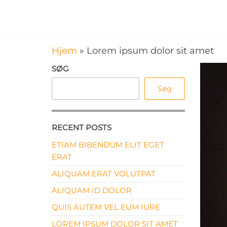
Videre
til
Ipsen
Stedet
indhold
med
Rengøring
rene
Hjem
»
Lorem ipsum dolor sit amet
ApS
løsninger
SØG
Søg
RECENT POSTS
ETIAM BIBENDUM ELIT EGET
ERAT
ALIQUAM ERAT VOLUTPAT
ALIQUAM ID DOLOR
QUIS AUTEM VEL EUM IURE
LOREM IPSUM DOLOR SIT AMET