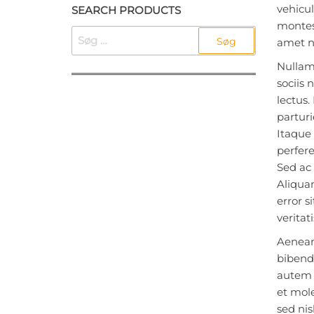
vehicul
SEARCH PRODUCTS
montes,
SØG
amet ni
EFTER:
Nullam 
sociis 
lectus.
parturi
Itaque 
perfere
Sed ac 
Aliquam
error 
veritat
Aenean 
bibendu
autem q
et mole
sed nis