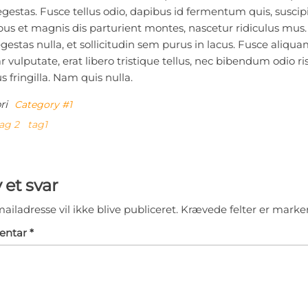
egestas. Fusce tellus odio, dapibus id fermentum quis, suscipi
us et magnis dis parturient montes, nascetur ridiculus mus.
egestas nulla, et sollicitudin sem purus in lacus. Fusce aliq
r vulputate, erat libero tristique tellus, nec bibendum odio r
s fringilla. Nam quis nulla.
ri
Category #1
ag 2
tag1
lægsnavigation
 et svar
ailadresse vil ikke blive publiceret.
Krævede felter er mark
ntar
*