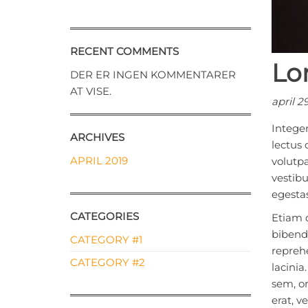
RECENT COMMENTS
Lo
DER ER INGEN KOMMENTARER
AT VISE.
april 2
Integer
ARCHIVES
lectus 
APRIL 2019
volutpa
vestibu
egestas
CATEGORIES
Etiam d
bibendu
CATEGORY #1
reprehe
CATEGORY #2
lacinia
sem, o
erat, v