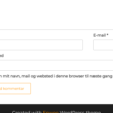
E-mail
*
ed
 mit navn, mail og websted i denne browser til næste gang
Created with
Enwoo
WordPress theme