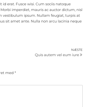
t id erat. Fusce wisi. Cum sociis natoque
 Morbi imperdiet, mauris ac auctor dictum, nisl
uam vestibulum ipsum. Nullam feugiat, turpis at
isus sit amet ante. Nulla non arcu lacinia neque
Næste
NÆSTE
Quis autem vel eum iure
indlæg
eret med
*