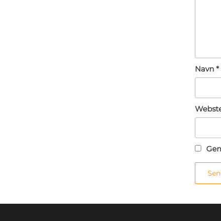
Navn
*
Webst
Gem