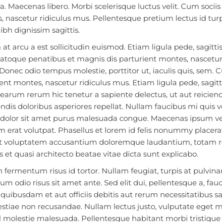
a. Maecenas libero. Morbi scelerisque luctus velit. Cum soci
 nascetur ridiculus mus. Pellentesque pretium lectus id turpis
bh dignissim sagittis.
at arcu a est sollicitudin euismod. Etiam ligula pede, sagitti
natoque penatibus et magnis dis parturient montes, nascetur 
 Donec odio tempus molestie, porttitor ut, iaculis quis, sem.
ent montes, nascetur ridiculus mus. Etiam ligula pede, sagitti
earum rerum hic tenetur a sapiente delectus, ut aut reicien
ndis doloribus asperiores repellat. Nullam faucibus mi quis 
dolor sit amet purus malesuada congue. Maecenas ipsum velit
 erat volutpat. Phasellus et lorem id felis nonummy placerat
sit voluptatem accusantium doloremque laudantium, totam re
is et quasi architecto beatae vitae dicta sunt explicabo.
fermentum risus id tortor. Nullam feugiat, turpis at pulvinar v
m odio risus sit amet ante. Sed elit dui, pellentesque a, fa
uibusdam et aut officiis debitis aut rerum necessitatibus s
stiae non recusandae. Nullam lectus justo, vulputate eget m
l molestie malesuada. Pellentesque habitant morbi tristiqu