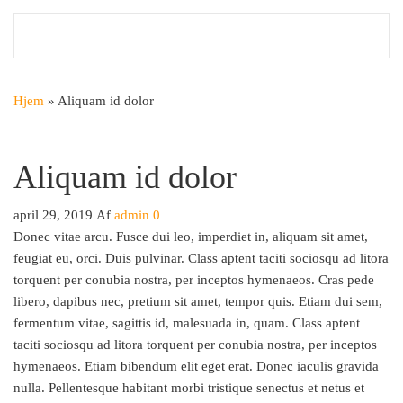
Videre
Ipsen Rengøring ApS
Stedet med rene løsninger
til
indhold
Hjem
»
Aliquam id dolor
Aliquam id dolor
april 29, 2019
Af
admin
0
Donec vitae arcu. Fusce dui leo, imperdiet in, aliquam sit amet,
feugiat eu, orci. Duis pulvinar. Class aptent taciti sociosqu ad litora
torquent per conubia nostra, per inceptos hymenaeos. Cras pede
libero, dapibus nec, pretium sit amet, tempor quis. Etiam dui sem,
fermentum vitae, sagittis id, malesuada in, quam. Class aptent
taciti sociosqu ad litora torquent per conubia nostra, per inceptos
hymenaeos. Etiam bibendum elit eget erat. Donec iaculis gravida
nulla. Pellentesque habitant morbi tristique senectus et netus et