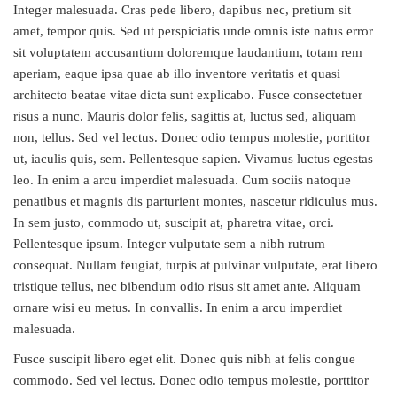
Integer malesuada. Cras pede libero, dapibus nec, pretium sit
amet, tempor quis. Sed ut perspiciatis unde omnis iste natus error
sit voluptatem accusantium doloremque laudantium, totam rem
aperiam, eaque ipsa quae ab illo inventore veritatis et quasi
architecto beatae vitae dicta sunt explicabo. Fusce consectetuer
risus a nunc. Mauris dolor felis, sagittis at, luctus sed, aliquam
non, tellus. Sed vel lectus. Donec odio tempus molestie, porttitor
ut, iaculis quis, sem. Pellentesque sapien. Vivamus luctus egestas
leo. In enim a arcu imperdiet malesuada. Cum sociis natoque
penatibus et magnis dis parturient montes, nascetur ridiculus mus.
In sem justo, commodo ut, suscipit at, pharetra vitae, orci.
Pellentesque ipsum. Integer vulputate sem a nibh rutrum
consequat. Nullam feugiat, turpis at pulvinar vulputate, erat libero
tristique tellus, nec bibendum odio risus sit amet ante. Aliquam
ornare wisi eu metus. In convallis. In enim a arcu imperdiet
malesuada.
Fusce suscipit libero eget elit. Donec quis nibh at felis congue
commodo. Sed vel lectus. Donec odio tempus molestie, porttitor