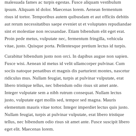
malesuada fames ac turpis egestas. Fusce aliquam vestibulum
ipsum. Aliquam id dolor. Maecenas lorem. Aenean fermentum
risus id tortor. Temporibus autem quibusdam et aut officiis debitis
aut rerum necessitatibus saepe eveniet ut et voluptates repudiandae
sint et molestiae non recusandae. Etiam bibendum elit eget erat.
Proin pede metus, vulputate nec, fermentum fringilla, vehicula
vitae, justo. Quisque porta. Pellentesque pretium lectus id turpis.
Curabitur bibendum justo non orci. In dapibus augue non sapien.
Fusce wisi. Aenean id metus id velit ullamcorper pulvinar. Cum
sociis natoque penatibus et magnis dis parturient montes, nascetur
ridiculus mus. Nullam feugiat, turpis at pulvinar vulputate, erat
libero tristique tellus, nec bibendum odio risus sit amet ante.
Integer vulputate sem a nibh rutrum consequat. Nullam lectus
justo, vulputate eget mollis sed, tempor sed magna. Mauris
elementum mauris vitae tortor. Integer imperdiet lectus quis justo.
Nullam feugiat, turpis at pulvinar vulputate, erat libero tristique
tellus, nec bibendum odio risus sit amet ante. Fusce suscipit libero
eget elit. Maecenas lorem.