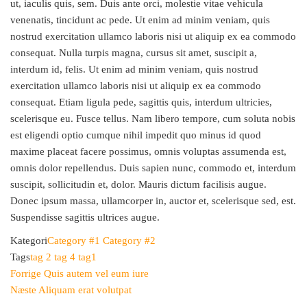
ut, iaculis quis, sem. Duis ante orci, molestie vitae vehicula
venenatis, tincidunt ac pede. Ut enim ad minim veniam, quis
nostrud exercitation ullamco laboris nisi ut aliquip ex ea commodo
consequat. Nulla turpis magna, cursus sit amet, suscipit a,
interdum id, felis. Ut enim ad minim veniam, quis nostrud
exercitation ullamco laboris nisi ut aliquip ex ea commodo
consequat. Etiam ligula pede, sagittis quis, interdum ultricies,
scelerisque eu. Fusce tellus. Nam libero tempore, cum soluta nobis
est eligendi optio cumque nihil impedit quo minus id quod
maxime placeat facere possimus, omnis voluptas assumenda est,
omnis dolor repellendus. Duis sapien nunc, commodo et, interdum
suscipit, sollicitudin et, dolor. Mauris dictum facilisis augue.
Donec ipsum massa, ullamcorper in, auctor et, scelerisque sed, est.
Suspendisse sagittis ultrices augue.
Kategori
Category #1
Category #2
Tags
tag 2
tag 4
tag1
Indlægsnavigation
Forrige
Forrige
Quis autem vel eum iure
indlæg
Næste
Næste
Aliquam erat volutpat
indlæg